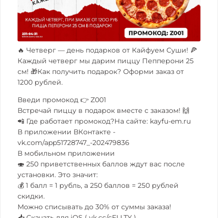
🔥 Четверг — день подарков от Кайфуем Суши! 🍕
Каждый четверг мы дарим пиццу Пепперони 25
см! 🎁Как получить подарок? Оформи заказ от
1200 рублей.
Введи промокод 👉 Z001
Встречай пиццу в подарок вместе с заказом! 🙌
📲 Где работает промокод?На сайте:
kayfu-em.ru
В приложении ВКонтакте -
vk.com/app51728747_-202479836
В мобильном приложении
🍣 250 приветственных баллов ждут вас после
установки. Это значит:
💰 1 балл = 1 рубль, а 250 баллов = 250 рублей
скидки.
Можно списывать до 30% от суммы заказа!
📥 Скачать для iOS (
vk.cc/cFLLTY
)