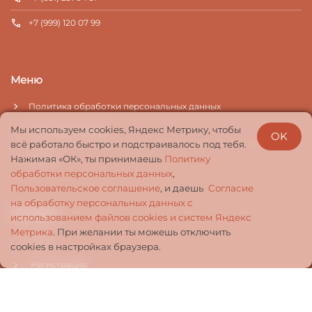
+7 (999) 120 07 99
Меню
Политика обработки персональных данных
Мы используем cookies, Яндекс Метрику, чтобы
Условия доставки
OK
всё работало быстро и подстраивалось под тебя.
Акции
Нажимая «ОК», ты принимаешь
Политику
обработки персональных данных
,
Пользовательское соглашение
, и даешь
Cогласие
на обработку персональных данных с
Профиль
использованием файлов cookies и систем Яндекс
Метрика
. При желании ты можешь отключить
Вход
cookies в настройках браузера.
Регистрация
© 2026 Программное обеспечение кафе
Dooglys
Версия: 1.17.93