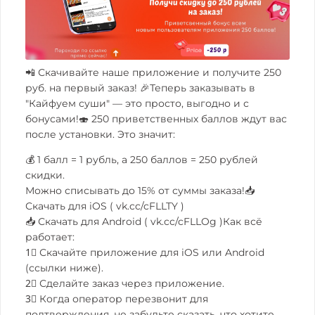
📲 Скачивайте наше приложение и получите 250
руб. на первый заказ! 🎉Теперь заказывать в
"Кайфуем суши" — это просто, выгодно и с
бонусами!🍣 250 приветственных баллов ждут вас
после установки. Это значит:
💰 1 балл = 1 рубль, а 250 баллов = 250 рублей
скидки.
Можно списывать до 15% от суммы заказа!📥
Скачать для iOS (
vk.cc/cFLLTY
)
📥 Скачать для Android (
vk.cc/cFLLOg
)Как всё
работает:
1⃣ Скачайте приложение для iOS или Android
(ссылки ниже).
2⃣ Сделайте заказ через приложение.
3⃣ Когда оператор перезвонит для
подтверждения, не забудьте сказать, что хотите